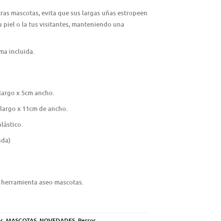
ras mascotas, evita que sus largas uñas estropeen
u piel o la tus visitantes, manteniendo una
ma incluida.
largo x 5cm ancho.
largo x 11cm de ancho.
lástico.
nda)
e herramienta aseo mascotas.
s
,
MASCOTAS
,
NOVEDADES
,
Perros