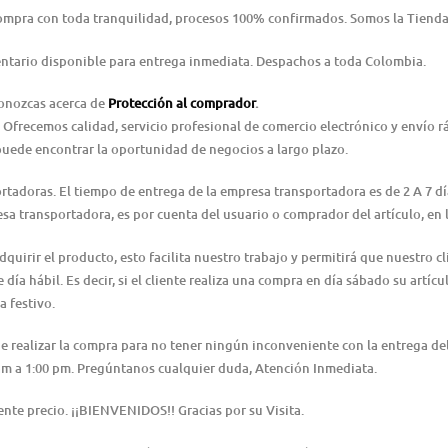
Compra con toda tranquilidad, procesos 100% confirmados. Somos la Tienda
ntario disponible para entrega inmediata. Despachos a toda Colombia.
conozcas acerca de
Protección al comprador
.
 Ofrecemos calidad, servicio profesional de comercio electrónico y envío 
puede encontrar la oportunidad de negocios a largo plazo.
ortadoras. El tiempo de entrega de la empresa transportadora es de 2 A 7 d
resa transportadora, es por cuenta del usuario o comprador del artículo, e
irir el producto, esto facilita nuestro trabajo y permitirá que nuestro cl
día hábil. Es decir, si el cliente realiza una compra en día sábado su artícu
a festivo.
 de realizar la compra para no tener ningún inconveniente con la entrega 
0 am a 1:00 pm. Pregúntanos cualquier duda, Atención Inmediata.
nte precio. ¡¡BIENVENIDOS!! Gracias por su Visita.