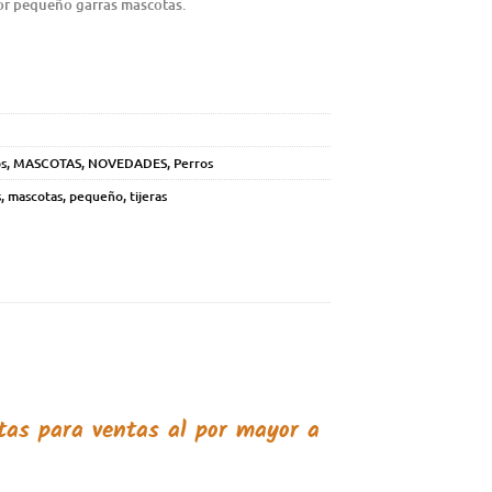
dor pequeño garras mascotas.
s
,
MASCOTAS
,
NOVEDADES
,
Perros
s
,
mascotas
,
pequeño
,
tijeras
otas
para ventas al por mayor a