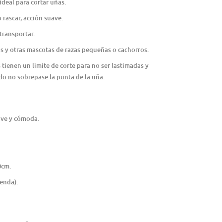
ideal para cortar uñas.
 rascar, acción suave.
 transportar.
os y otras mascotas de razas pequeñas o cachorros.
 tienen un limite de corte para no ser lastimadas y
ado no sobrepase la punta de la uña.
ave y cómoda.
0cm.
ienda).