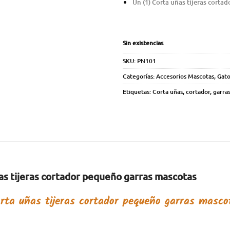
Un (1) Corta uñas tijeras corta
Sin existencias
SKU:
PN101
Categorías:
Accesorios Mascotas
,
Gato
Etiquetas:
Corta uñas
,
cortador
,
garra
as tijeras cortador pequeño garras mascotas
rta uñas tijeras cortador pequeño garras masc