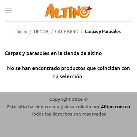
Inicio
/
TIENDA
/
CACHARRO
/
Carpas y Parasoles
Carpas y parasoles en la tienda de altino
No se han encontrado productos que coincidan con
tu selección.
Copyright 2026 ©
Este sitio ha sido creado y desarrollado por
Altino.com.co
Todos los derechos son reservados