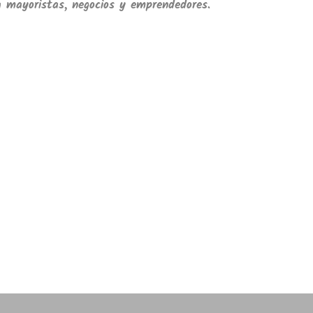
 mayoristas, negocios y emprendedores.