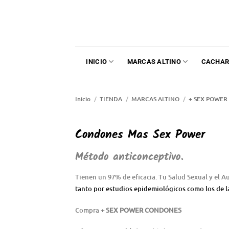
INICIO
MARCAS ALTINO
CACHAR
Inicio
/
TIENDA
/
MARCAS ALTINO
/
+ SEX POWER
Condones Mas Sex Power
Método anticonceptivo.
Tienen un 97% de eficacia. Tu Salud Sexual y el 
tanto por estudios epidemiológicos como los de l
Compra
+ SEX POWER CONDONES