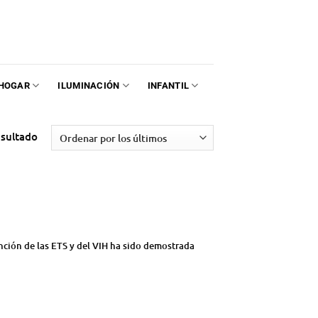
HOGAR
ILUMINACIÓN
INFANTIL
esultado
ención de las ETS y del VIH ha sido demostrada