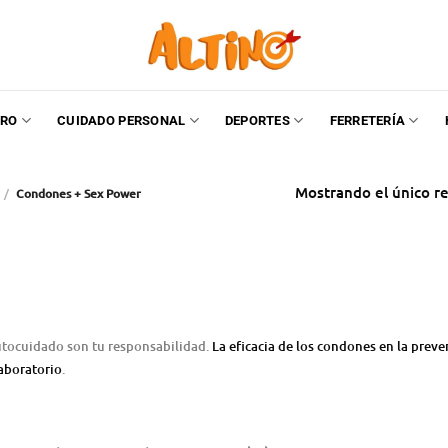
RO
CUIDADO PERSONAL
DEPORTES
FERRETERÍA
Mostrando el único r
/
Condones + Sex Power
Autocuidado son tu responsabilidad.
La eficacia de los condones en la prev
aboratorio
.