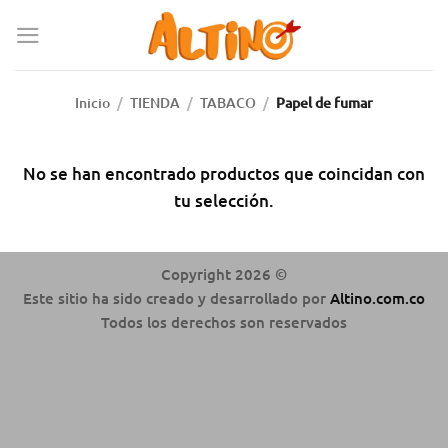
Inicio
/
TIENDA
/
TABACO
/
Papel de fumar
No se han encontrado productos que coincidan con
tu selección.
Copyright 2026 ©
Este sitio ha sido creado y desarrollado por
Altino.com.co
Todos los derechos son reservados