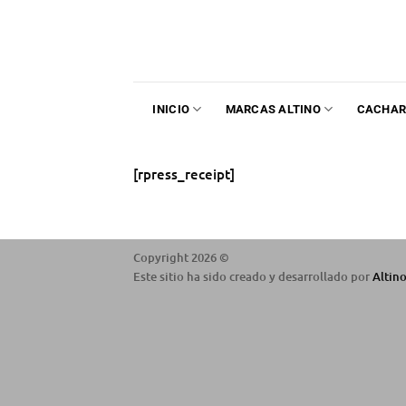
INICIO
MARCAS ALTINO
CACHAR
[rpress_receipt]
Copyright 2026 ©
Este sitio ha sido creado y desarrollado por
Altin