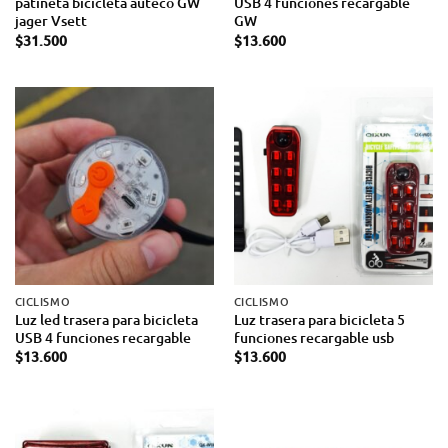
patineta bicicleta auteco GW
USB 4 funciones recargable
jager Vsett
GW
$
31.500
$
13.600
CICLISMO
CICLISMO
Luz led trasera para bicicleta
Luz trasera para bicicleta 5
USB 4 funciones recargable
funciones recargable usb
$
13.600
$
13.600