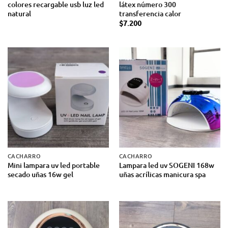
colores recargable usb luz led
látex número 300
natural
transferencia calor
$
7.200
CACHARRO
CACHARRO
Mini lampara uv led portable
Lampara led uv SOGENI 168w
secado uñas 16w gel
uñas acrílicas manicura spa