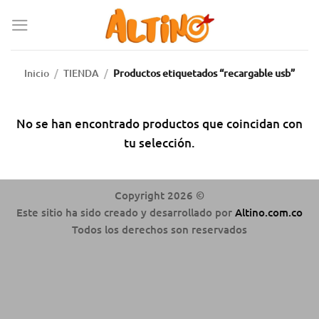
Inicio
/
TIENDA
/
Productos etiquetados “recargable usb”
No se han encontrado productos que coincidan con
tu selección.
Copyright 2026 ©
Este sitio ha sido creado y desarrollado por
Altino.com.co
Todos los derechos son reservados