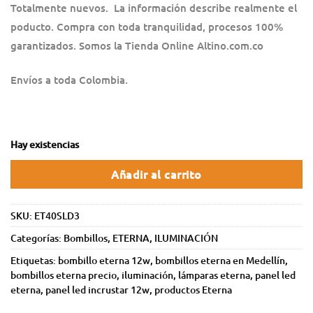
Totalmente nuevos. La información describe realmente el
poducto. Compra con toda tranquilidad, procesos 100%
garantizados. Somos la Tienda Online Altino.com.co
Envíos a toda Colombia.
Hay existencias
Añadir al carrito
SKU:
ET40SLD3
Categorías:
Bombillos
,
ETERNA
,
ILUMINACIÓN
Etiquetas:
bombillo eterna 12w
,
bombillos eterna en Medellín
,
bombillos eterna precio
,
iluminación
,
lámparas eterna
,
panel led
eterna
,
panel led incrustar 12w
,
productos Eterna