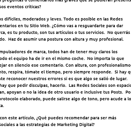
os eventos críticas?
 difíciles, moderados y leves. Todo es posible en las Redes
entarios en tu Sitio Web. ¿Cómo vas a resguardarte para dar
a, es tu producto, son tus artículos o tus servicios. No querrás
ado. Haz de asumir una postura con altura y muy profesional.
 impulsadores de marca, todos han de tener muy claros los
Todo el equipo ha de ir en el mismo coche. No importa lo que
ar en silencio ese comentario. Con altura, con profesionalismo
to, respira, tómate el tiempo, pero siempre responde. Si hay 
nte reconocer nuestros errores si es que algo se salió de lugar.
 hay que pedir disculpas, hacerlo. Las Redes Sociales son espaci
n, apoyan o no la idea de otro usuario e inclusive tus Posts. Po
 protocolo elaborado, puede salirse algo de tono, pero acude a l
a.
o con este artículo, ¿Qué puedes recomendar para ser más
Sociales a las estrategias de Marketing Digital?