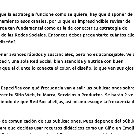
ue la estrategia funcione como se quiere, hay que disponer de
namiento esos canales, por lo que es imprescindible revisar de
area tan fundamental como es la de conectar tu estrategia de
s de las Redes Sociales. Entonces debes preguntarte cuántos clic
diseño?.
r avances rápidos y sustanciales, pero no es aconsejable. Ve 
decir, una sola Red Social, bien atendida y nutrida con buen
ue al cliente lo conecta el color, el diseño, lo que ven sus ojos
specífica con qué frecuencia van a salir las publicaciones sobr
ecer tu Sitio Web, tu Marca, Servicios o Productos. Se harán 2 v
endo de qué Red Social elijas, así mismo escoge la frecuencia 
o de comunicación de tus publicaciones. Pues depende del públi
para que decidas usar recursos didácticos como un Gif o un Emoj