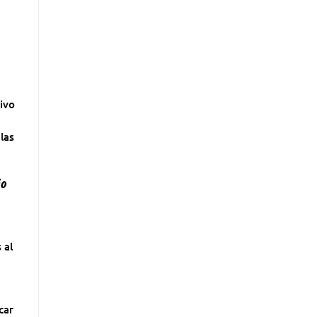
ivo
las
io
 al
car