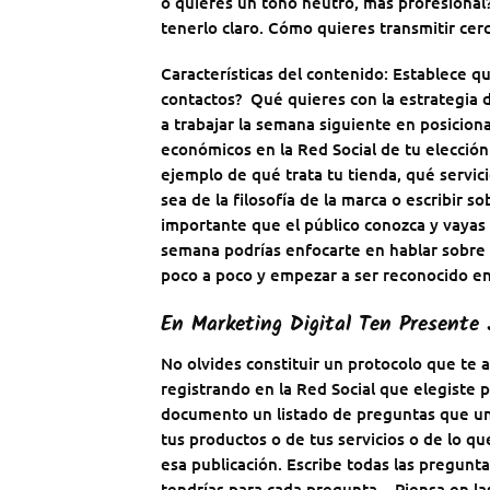
o quieres un tono neutro, más profesional?
tenerlo claro. Cómo quieres transmitir cerc
Características del contenido: Establece q
contactos? Qué quieres con la estrategia 
a trabajar la semana siguiente en posicion
económicos en la Red Social de tu elección
ejemplo de qué trata tu tienda, qué servi
sea de la filosofía de la marca o escribir so
importante que el público conozca y vayas
semana podrías enfocarte en hablar sobre 
poco a poco y empezar a ser reconocido en e
En Marketing Digital Ten Presente
No olvides constituir un protocolo que te a
registrando en la Red Social que elegiste p
documento un listado de preguntas que un p
tus productos o de tus servicios o de lo qu
esa publicación. Escribe todas las pregunt
tendrías para cada pregunta. Piensa en la