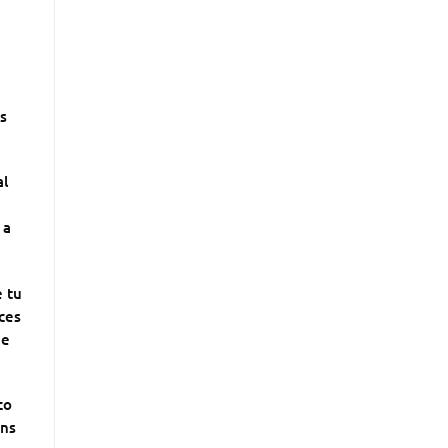
s
al
 a
e tu
eces
de
co
ins