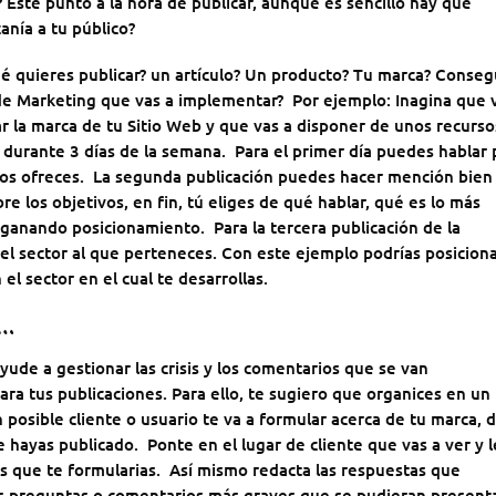
 Este punto a la hora de publicar, aunque es sencillo hay que
anía a tu público?
ué quieres publicar? un artículo? Un producto? Tu marca? Conseg
de Marketing que vas a implementar? Por ejemplo: Inagina que 
ar la marca de tu Sitio Web y que vas a disponer de unos recurso
 durante 3 días de la semana. Para el primer día puedes hablar 
cios ofreces. La segunda publicación puedes hacer mención bien
bre los objetivos, en fin, tú eliges de qué hablar, qué es lo más
 ganando posicionamiento. Para la tercera publicación de la
el sector al que perteneces. Con este ejemplo podrías posicion
l sector en el cual te desarrollas.
 …
yude a gestionar las crisis y los comentarios que se van
ara tus publicaciones. Para ello, te sugiero que organices en un
osible cliente o usuario te va a formular acerca de tu marca, 
e hayas publicado. Ponte en el lugar de cliente que vas a ver y 
as que te formularias. Así mismo redacta las respuestas que
s preguntas o comentarios más graves que se pudieran presenta