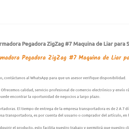
rmadora Pegadora ZigZag #7 Maquina de Liar para 
madora Pegadora ZigZag #7 Maquina de Liar p
ulo, contáctanos al WhatsApp para que un asesor verifique disponibilidad.
 Ofrecemos calidad, servicio profesional de comercio electrónico y envío 
puede encontrar la oportunidad de negocios a largo plazo.
ortadoras. El tiempo de entrega de la empresa transportadora es de 2 A 7 d
resa transportadora, es por cuenta del usuario o comprador del artículo, e
irir el producto, esto facilita nuestro trabajo y permitirá que nuestro cl