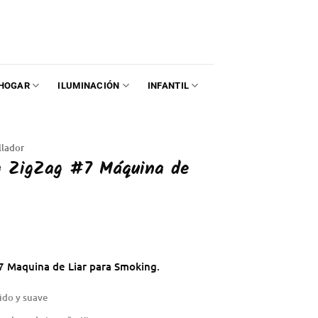
HOGAR
ILUMINACIÓN
INFANTIL
llador
a ZigZag #7 Máquina de
 Maquina de Liar para Smoking.
ido y suave