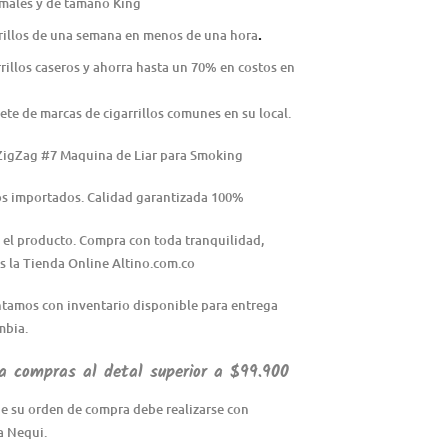
ormales y de tamaño King
.
rillos de una semana en menos de una hora
rillos caseros y ahorra hasta un 70% en costos en
te de marcas de cigarrillos comunes en su local.
ZigZag #7 Maquina de Liar para Smoking
os importados. Calidad garantizada 100%
 el producto. Compra con toda tranquilidad,
 la Tienda Online Altino.com.co
tamos con inventario disponible para entrega
mbia.
 compras al detal superior a $99.900
e su orden de compra debe realizarse con
a Nequi.