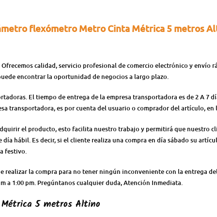
metro flexómetro Metro Cinta Métrica 5 metros Al
 Ofrecemos calidad, servicio profesional de comercio electrónico y envío 
puede encontrar la oportunidad de negocios a largo plazo.
ortadoras. El tiempo de entrega de la empresa transportadora es de 2 A 7 d
resa transportadora, es por cuenta del usuario o comprador del artículo, e
irir el producto, esto facilita nuestro trabajo y permitirá que nuestro cl
día hábil. Es decir, si el cliente realiza una compra en día sábado su artícu
a festivo.
 de realizar la compra para no tener ningún inconveniente con la entrega 
0 am a 1:00 pm. Pregúntanos cualquier duda, Atención Inmediata.
Métrica 5 metros Altino