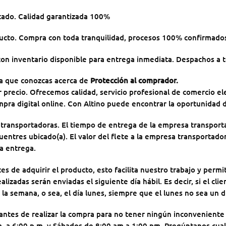
tado. Calidad garantizada 100%
ucto. Compra con toda tranquilidad, procesos 100% confirmados
on inventario disponible para entrega inmediata. Despachos a 
ra que conozcas acerca de
Protección al comprador
.
precio. Ofrecemos calidad, servicio profesional de comercio el
pra digital online. Con Altino puede encontrar la oportunidad d
 transportadoras. El tiempo de entrega de la empresa transporta
entres ubicado(a). El valor del flete a la empresa transportado
ra entrega.
 de adquirir el producto, esto facilita nuestro trabajo y permit
lizadas serán enviadas el siguiente día hábil. Es decir, si el cl
e la semana, o sea, el día lunes, siempre que el lunes no sea un d
 antes de realizar la compra para no tener ningún inconvenient
 a 6:00 p.m. y Sábados de 8:00 am a 1:00 pm. Pregúntanos cual