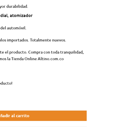
yor durabilidad.
adial, atomizador
 del automóvil.
ulos importados. Totalmente nuevos.
te el producto. Compra con toda tranquilidad,
os la Tienda Online Altino.com.co
oducto!
ñadir al carrito