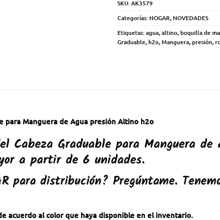
SKU:
AK3579
Categorías:
HOGAR
,
NOVEDADES
Etiquetas:
agua
,
altino
,
boquilla de m
Graduable
,
h2o
,
Manguera
,
presión
,
r
e para Manguera de Agua presión Altino h2o
 del Cabeza Graduable para Manguera de 
or a partir de 6 unidades.
AR
para distribución? Pregúntame. Tenemo
e acuerdo al color que haya disponible en el inventario.