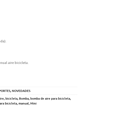
nda).
ual aire bicicleta.
PORTES
,
NOVEDADES
ire
,
bicicleta
,
Bomba
,
bomba de aire para bicicleta
,
ara bicicleta
,
manual
,
Mini