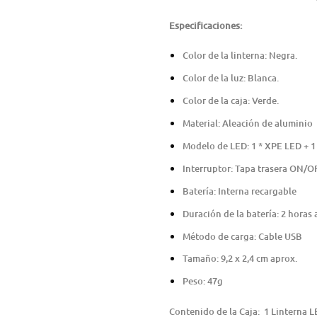
Especificaciones:
Color de la linterna: Negra.
Color de la luz: Blanca.
Color de la caja: Verde.
Material: Aleación de aluminio
Modelo de LED: 1 * XPE LED + 
Interruptor: Tapa trasera ON/O
Batería: Interna recargable
Duración de la batería: 2 hora
Método de carga: Cable USB
Tamaño: 9,2 x 2,4 cm aprox.
Peso: 47g
Contenido de la Caja: 1 Linterna L