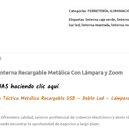
Categorías:
FERRETERÍA
,
ILUMINACI
Etiquetas:
linterna caja verde
,
lintern
luz led
,
linterna imantada
,
linterna re
)
interna Recargable Metálica Con Lámpara y Zoom
NAS
haciendo clic aquí
.
a Táctica Metálica Recargable USB – Doble Led – Lámpa
 Ofrecemos calidad, servicio profesional de comercio electrónico y envío 
puede encontrar la oportunidad de negocios a largo plazo.