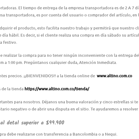
ortadoras. El tiempo de entrega de la empresa transportadora es de 2 A 7 d
resa transportadora, es por cuenta del usuario o comprador del artículo, e
irir el producto, esto facilita nuestro trabajo y permitirá que nuestro cl
día hábil. Es decir, si el cliente realiza una compra en día sábado su artícu
a festivo.
 de realizar la compra para no tener ningún inconveniente con la entrega 
0 am a 1:00 pm. Pregúntanos cualquier duda, Atención Inmediata.
ntes precios. ¡¡BIENVENIDOS!! a la tienda online de
www.altino.com.co
s de la tienda
https://www.altino.com.co/tienda/
ntes para nosotros. Déjanos una buena valoración y cinco estrellas si te 
ario negativo o de abrir una disputa en el sitio. Te ayudaremos a resolver
l detal superior a $99.900
ra debe realizarse con transferencia a Bancolombia o a Nequi.