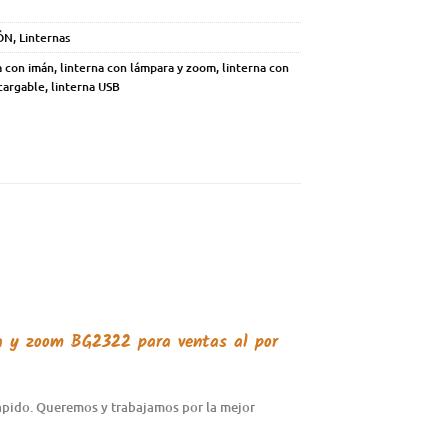
ÓN
,
Linternas
a con imán
,
linterna con lámpara y zoom
,
linterna con
cargable
,
linterna USB
ra y zoom BG2322
para ventas al por
rápido. Queremos y trabajamos por la mejor