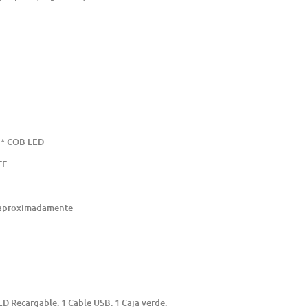
1 * COB LED
FF
s aproximadamente
ED Recargable. 1 Cable USB. 1 Caja verde.