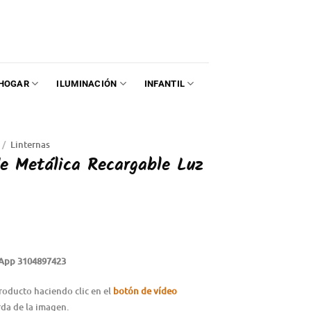
HOGAR
ILUMINACIÓN
INFANTIL
/
Linternas
de Metálica Recargable Luz
App 3104897423
roducto haciendo clic en el
botón de vídeo
rda de la imagen.