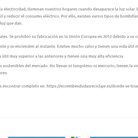
a electricidad, iluminan nuestros hogares cuando desaparece la luz solar. 
il y reducir el consumo eléctrico. Por ello, existen varios tipos de bombil
 luz que dan.
les. Se prohibió su fabricación en la Unión Europea en 2012 debido a su co
te y se encienden al instante. Emiten mucho calor y tienen una vida útil 
útil muy superior a las anteriores y tienen una muy alta eficiencia.
ás sostenibles del mercado. No llevan ni tungsteno ni mercurio, tienen la v
ores.
es encontrar completo en: https://ecoembesdudasreciclaje.es/donde-se-tira