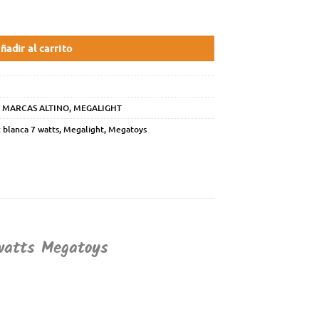
ñadir al carrito
,
MARCAS ALTINO
,
MEGALIGHT
 blanca 7 watts
,
Megalight
,
Megatoys
 watts Megatoys