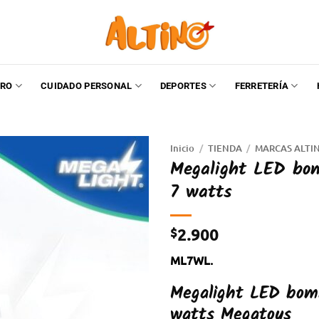
RO
CUIDADO PERSONAL
DEPORTES
FERRETERÍA
Inicio
/
TIENDA
/
MARCAS ALTI
Megalight LED bomb
7 watts
$
2.900
ML7WL.
Megalight LED bomb
watts Megatoys