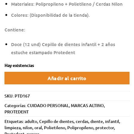
Materiales: Polipropileno + Polietileno / Cerdas Nilon
Colores: (Disponibilidad de la tienda).
Contiene:
Doce (12 und) Cepillo de dientes infantil + 2 años
estuche estampado Protedent
Hay existencias
Añadir al carrito
SKU:
PTD167
Categorías:
CUIDADO PERSONAL
,
MARCAS ALTINO
,
PROTEDENT
Etiquetas:
adulto
,
Cepillo de dientes
,
cerdas
,
diente
,
infantil
,
limpieza
,
nilon
,
oral
,
Polietileno
,
Polipropileno
,
protector
,
Protedent
,
suaves