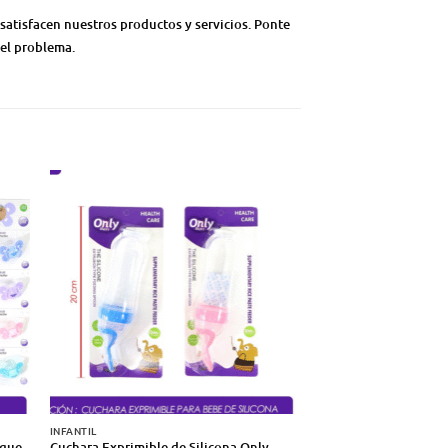
satisfacen nuestros productos y servicios. Ponte
 el problema.
INFANTIL
INFANTIL
aque
Cuchara Exprimible de Silicona Only
Chupete Only Baby pa