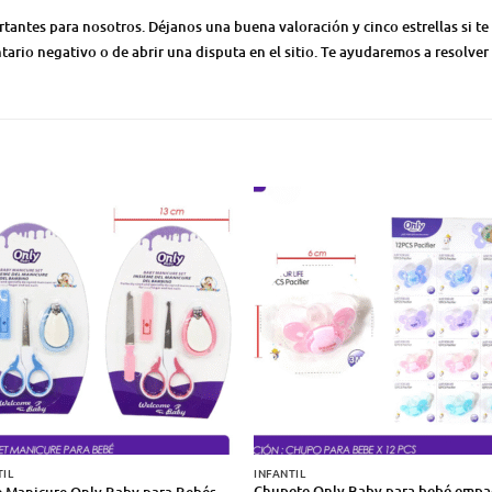
ntes para nosotros. Déjanos una buena valoración y cinco estrellas si te 
ario negativo o de abrir una disputa en el sitio. Te ayudaremos a resolver
TIL
INFANTIL
Chupete Only Baby para bebé emp
e Manicure Only Baby para Bebés