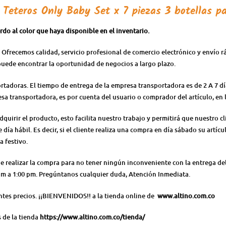
s
Teteros Only Baby Set x 7 piezas 3 botellas
pa
do al color que haya disponible en el inventario.
 Ofrecemos calidad, servicio profesional de comercio electrónico y envío 
puede encontrar la oportunidad de negocios a largo plazo.
ortadoras. El tiempo de entrega de la empresa transportadora es de 2 A 7 d
resa transportadora, es por cuenta del usuario o comprador del artículo, e
irir el producto, esto facilita nuestro trabajo y permitirá que nuestro cl
día hábil. Es decir, si el cliente realiza una compra en día sábado su artícu
a festivo.
 de realizar la compra para no tener ningún inconveniente con la entrega 
0 am a 1:00 pm. Pregúntanos cualquier duda, Atención Inmediata.
ntes precios. ¡¡BIENVENIDOS!! a la tienda online de
www.altino.com.co
s de la tienda
https://www.altino.com.co/tienda/