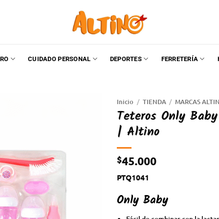
RO
CUIDADO PERSONAL
DEPORTES
FERRETERÍA
Inicio
/
TIENDA
/
MARCAS ALTI
Teteros Only Baby 
| Altino
$
45.000
PTQ1041
Only Baby
Fácil de combinar con la lact