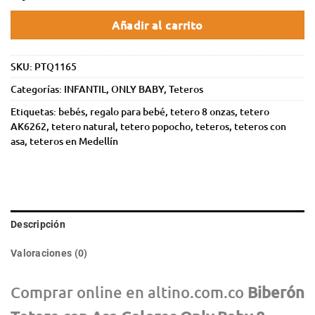
Añadir al carrito
SKU:
PTQ1165
Categorías:
INFANTIL
,
ONLY BABY
,
Teteros
Etiquetas:
bebés
,
regalo para bebé
,
tetero 8 onzas
,
tetero
AK6262
,
tetero natural
,
tetero popocho
,
teteros
,
teteros con
asa
,
teteros en Medellín
Descripción
Valoraciones (0)
Comprar online en altino.com.co
Biberón