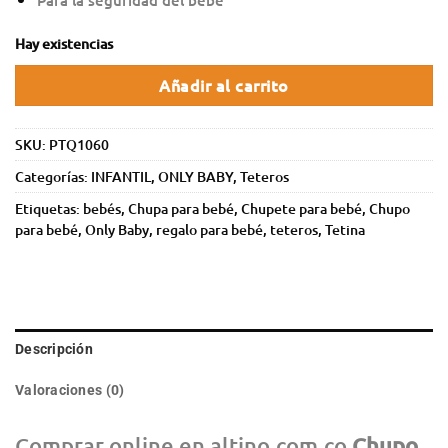
Hay existencias
Añadir al carrito
SKU:
PTQ1060
Categorías:
INFANTIL
,
ONLY BABY
,
Teteros
Etiquetas:
bebés
,
Chupa para bebé
,
Chupete para bebé
,
Chupo
para bebé
,
Only Baby
,
regalo para bebé
,
teteros
,
Tetina
Descripción
Valoraciones (0)
Comprar online en altino.com.co
Chupo