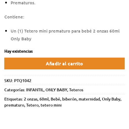
Prematuros.
Contiene:
Un (1) Tetero mini prematuro para bebé 2 onzas 60ml
Only Baby
Hay existencias
Añadir al carrito
SKU:
PTQ1042
Categorías:
INFANTIL
,
ONLY BABY
,
Teteros
Etiquetas:
2 onzas
,
60ml
,
Bebé
,
biberón
,
maternidad
,
Only Baby
,
prematuro
,
Tetero
,
tetero mini