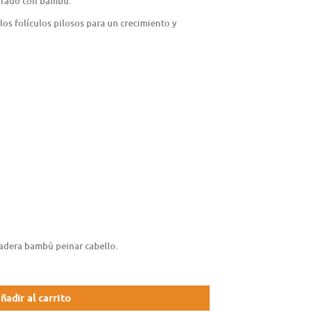
borado con bambú.
los folículos pilosos para un crecimiento y
adera bambú peinar cabello.
ñadir al carrito