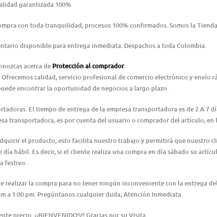
alidad garantizada 100%
Compra con toda tranquilidad, procesos 100% confirmados. Somos la Tienda
ntario disponible para entrega inmediata. Despachos a toda Colombia.
conozcas acerca de
Protección al comprador
.
 Ofrecemos calidad, servicio profesional de comercio electrónico y envío 
puede encontrar la oportunidad de negocios a largo plazo.
ortadoras. El tiempo de entrega de la empresa transportadora es de 2 A 7 d
resa transportadora, es por cuenta del usuario o comprador del artículo, e
irir el producto, esto facilita nuestro trabajo y permitirá que nuestro cl
día hábil. Es decir, si el cliente realiza una compra en día sábado su artícu
a festivo.
 de realizar la compra para no tener ningún inconveniente con la entrega 
0 am a 1:00 pm. Pregúntanos cualquier duda, Atención Inmediata.
nte precio. ¡¡BIENVENIDOS!! Gracias por su Visita.