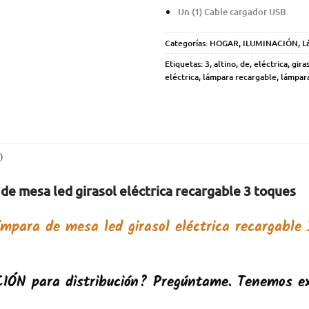
Un (1) Cable cargador USB.
Categorías:
HOGAR
,
ILUMINACIÓN
,
L
Etiquetas:
3
,
altino
,
de
,
eléctrica
,
gira
eléctrica
,
lámpara recargable
,
lámpar
)
de mesa led girasol eléctrica recargable 3 toques
mpara de mesa led girasol eléctrica recargable
CIÓN
para distribución? Pregúntame. Tenemos ex