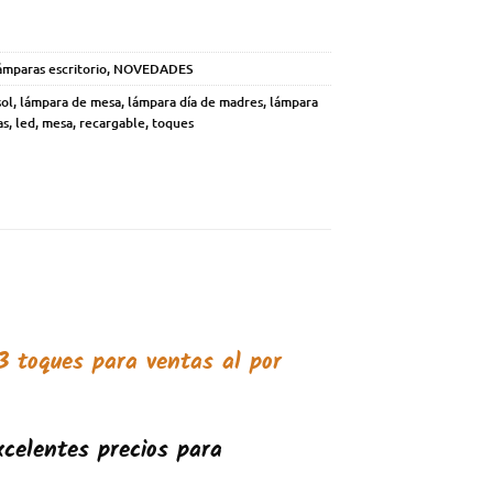
ámparas escritorio
,
NOVEDADES
sol
,
lámpara de mesa
,
lámpara día de madres
,
lámpara
as
,
led
,
mesa
,
recargable
,
toques
 3 toques
para ventas al por
celentes precios para