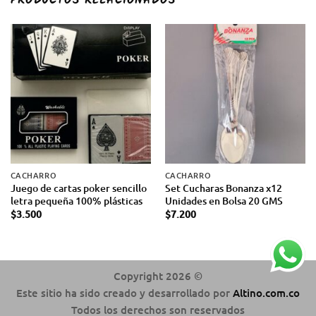
PRODUCTOS RELACIONADOS
CACHARRO
CACHARRO
Juego de cartas poker sencillo
Set Cucharas Bonanza x12
letra pequeña 100% plásticas
Unidades en Bolsa 20 GMS
$
3.500
$
7.200
Copyright 2026 ©
Este sitio ha sido creado y desarrollado por
Altino.com.co
Todos los derechos son reservados