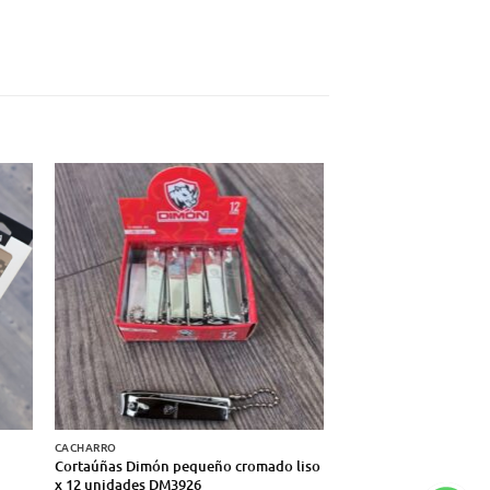
CACHARRO
CACHARRO
Cortaúñas Dimón pequeño cromado liso
Escuadra regla fija L 
x 12 unidades DM3926
acero inoxidable 8 p