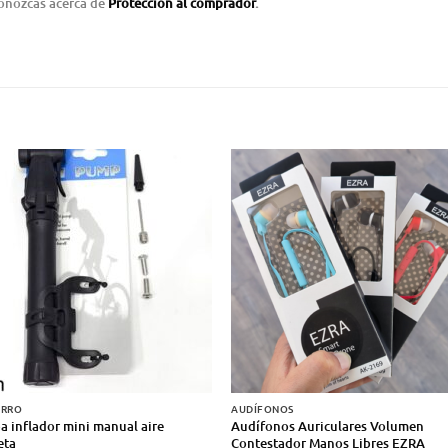
conozcas acerca de
Protección al comprador
.
ARRO
AUDÍFONOS
 inflador mini manual aire
Audífonos Auriculares Volumen
eta
Contestador Manos Libres EZRA