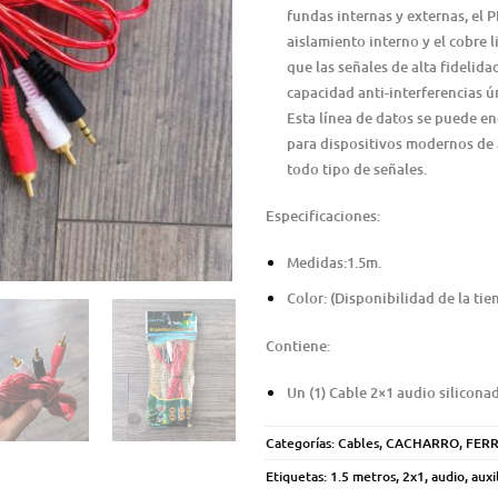
fundas internas y externas, el P
aislamiento interno y el cobre l
que las señales de alta fideli
capacidad anti-interferencias ú
Esta línea de datos se puede en
para dispositivos modernos de 
todo tipo de señales.
Especificaciones:
Medidas:1.5m.
Color: (Disponibilidad de la tie
Contiene:
Un (1) Cable 2×1 audio silicona
Categorías:
Cables
,
CACHARRO
,
FERR
Etiquetas:
1.5 metros
,
2x1
,
audio
,
auxi