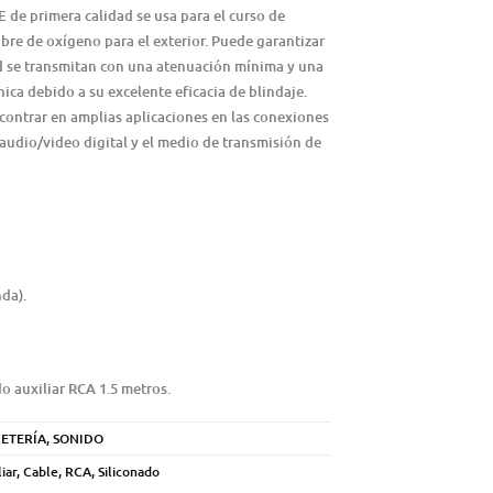
E de primera calidad se usa para el curso de
ibre de oxígeno para el exterior. Puede garantizar
dad se transmitan con una atenuación mínima y una
nica debido a su excelente eficacia de blindaje.
contrar en amplias aplicaciones en las conexiones
audio/video digital y el medio de transmisión de
nda).
do auxiliar RCA 1.5 metros.
ETERÍA
,
SONIDO
liar
,
Cable
,
RCA
,
Siliconado