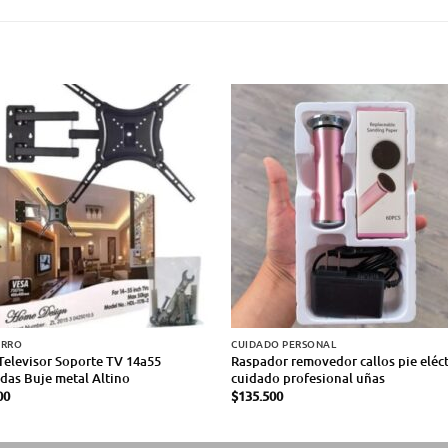
ARRO
CUIDADO PERSONAL
Televisor Soporte TV 14a55
Raspador removedor callos pie eléct
das Buje metal Altino
cuidado profesional uñas
00
$
135.500