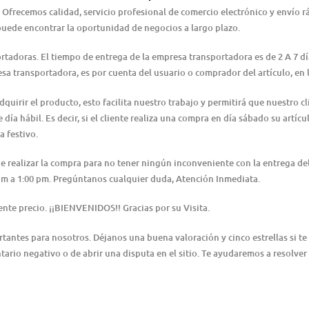
 Ofrecemos calidad, servicio profesional de comercio electrónico y envío 
puede encontrar la oportunidad de negocios a largo plazo.
ortadoras. El tiempo de entrega de la empresa transportadora es de 2 A 7 d
resa transportadora, es por cuenta del usuario o comprador del artículo, e
irir el producto, esto facilita nuestro trabajo y permitirá que nuestro cl
día hábil. Es decir, si el cliente realiza una compra en día sábado su artícu
a festivo.
 de realizar la compra para no tener ningún inconveniente con la entrega 
0 am a 1:00 pm. Pregúntanos cualquier duda, Atención Inmediata.
nte precio. ¡¡BIENVENIDOS!! Gracias por su Visita.
ntes para nosotros. Déjanos una buena valoración y cinco estrellas si te 
ario negativo o de abrir una disputa en el sitio. Te ayudaremos a resolver