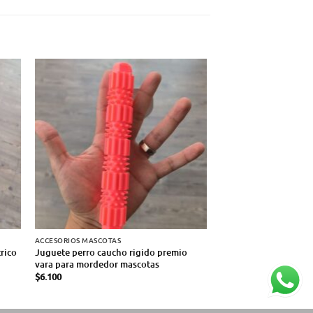
ACCESORIOS MASCOTAS
CICLISMO
rico
Juguete perro caucho rigido premio
Luz led trasera para b
vara para mordedor mascotas
funciones recargable
$
6.100
$
13.600