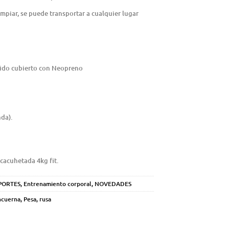
 limpiar, se puede transportar a cualquier lugar
dido cubierto con Neopreno
nda).
cacuhetada 4kg fit.
PORTES
,
Entrenamiento corporal
,
NOVEDADES
cuerna
,
Pesa
,
rusa