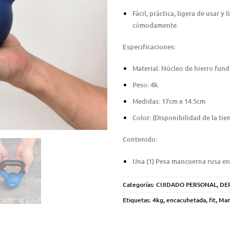
Fácil, práctica, ligera de usar y
cómodamente.
Especificaciones:
Material: Núcleo de hierro fun
Peso: 4k.
Medidas: 17cm x 14.5cm
Color: (Disponibilidad de la tie
Contenido:
Una (1) Pesa mancuerna rusa en
Categorías:
CUIDADO PERSONAL
,
DE
Etiquetas:
4kg
,
encacuhetada
,
fit
,
Man