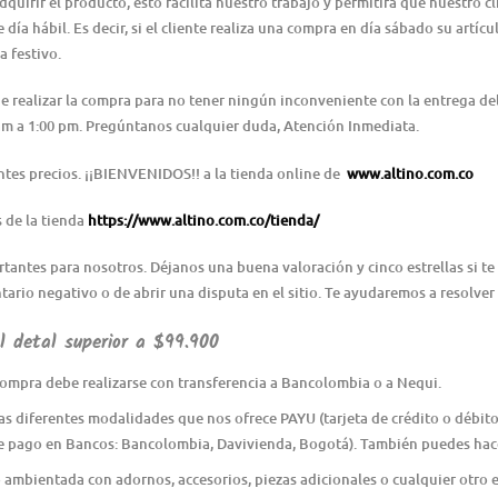
irir el producto, esto facilita nuestro trabajo y permitirá que nuestro cl
día hábil. Es decir, si el cliente realiza una compra en día sábado su artícu
a festivo.
 de realizar la compra para no tener ningún inconveniente con la entrega 
0 am a 1:00 pm. Pregúntanos cualquier duda, Atención Inmediata.
ntes precios. ¡¡BIENVENIDOS!! a la tienda online de
www.altino.com.co
s de la tienda
https://www.altino.com.co/tienda/
ntes para nosotros. Déjanos una buena valoración y cinco estrellas si te 
ario negativo o de abrir una disputa en el sitio. Te ayudaremos a resolver
 detal superior a $99.900
ompra debe realizarse con transferencia a Bancolombia o a Nequi.
as diferentes modalidades que nos ofrece PAYU (tarjeta de crédito o débito 
e pago en Bancos: Bancolombia, Davivienda, Bogotá). También puedes hace
o ambientada con adornos, accesorios, piezas adicionales o cualquier otro