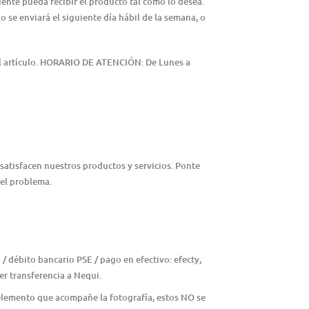
iente pueda recibir el producto tal como lo desea.
lo se enviará el siguiente día hábil de la semana, o
del artículo. HORARIO DE ATENCIÓN: De Lunes a
satisfacen nuestros productos y servicios. Ponte
 el problema.
/ débito bancario PSE / pago en efectivo: efecty,
r transferencia a Nequi.
 elemento que acompañe la fotografía, estos NO se