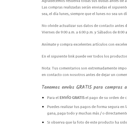
Agradecemos resuelva todas sus dudas antes de adqu
Las compras realizadas serán enviadas el siguiente 
sea, el día lunes, siempre que el lunes no sea un dí
No olvide actualizar sus datos de contacto antes
Viernes de 9:00 a.m. a 6:00 p.m. y Sábados de 8:0
Anímate y compra excelentes artículos con excele
En el siguiente link puede ver todos los producto
Nota: Tus comentarios son extremadamente importa
en contacto con nosotros antes de dejar un coment
Tenemos envíos GRATIS para compras al
Para el
ENVÍO GRATIS
el pago de su orden de c
Puedes realizar tus pagos de forma segura en l
gana, paga todo y muchas más / o directament
Si observa que la foto de este producto ha sid