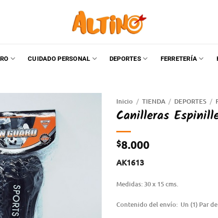
RO
CUIDADO PERSONAL
DEPORTES
FERRETERÍA
Inicio
/
TIENDA
/
DEPORTES
/
Canilleras Espinil
$
8.000
AK1613
Medidas: 30 x 15 cms.
Contenido del envío: Un (1) Par d