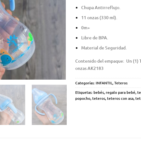
Chupa Antirreflujo.
11 onzas (330 ml).
0m+
Libre de BPA.
Material de Seguridad.
Contenido del empaque: Un (1) 
onzas AK2183
Categorías:
INFANTIL
,
Teteros
Etiquetas:
bebés
,
regalo para bebé
,
te
popocho
,
teteros
,
teteros con asa
,
tet