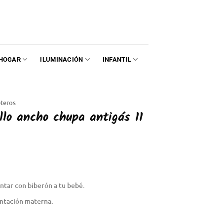
HOGAR
ILUMINACIÓN
INFANTIL
teros
llo ancho chupa antigás 11
ntar con biberón a tu bebé.
entación materna.