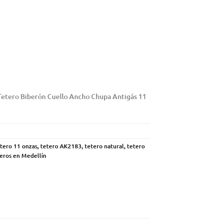
Tetero Biberón Cuello Ancho Chupa Antigás 11
tero 11 onzas
,
tetero AK2183
,
tetero natural
,
tetero
eros en Medellín