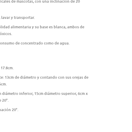
vicales de mascotas, con una inclinación de 20
 lavar y transportar.
lidad alimentaria y su base es blanca, ambos de
óxicos.
l consumo de concentrado como de agua.
 17.8cm.
e: 13cm de diámetro y contando con sus orejas de
5cm.
 diámetro inferior, 15cm diámetro superior, 6cm x
e 20°.
nación 20°.