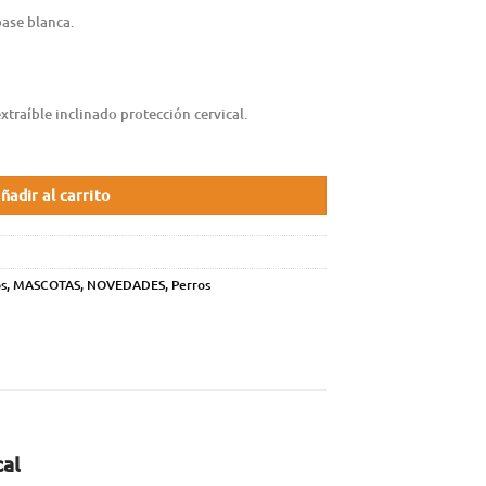
base blanca.
traíble inclinado protección cervical.
ñadir al carrito
s
,
MASCOTAS
,
NOVEDADES
,
Perros
cal