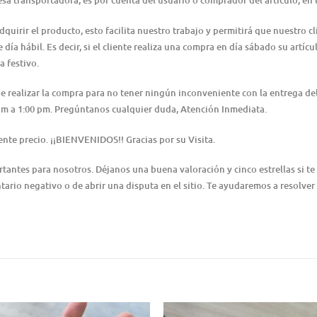
resa transportadora, es por cuenta del usuario o comprador del artículo, e
irir el producto, esto facilita nuestro trabajo y permitirá que nuestro cl
día hábil. Es decir, si el cliente realiza una compra en día sábado su artícu
a festivo.
 de realizar la compra para no tener ningún inconveniente con la entrega 
0 am a 1:00 pm. Pregúntanos cualquier duda, Atención Inmediata.
nte precio. ¡¡BIENVENIDOS!! Gracias por su Visita.
ntes para nosotros. Déjanos una buena valoración y cinco estrellas si te 
ario negativo o de abrir una disputa en el sitio. Te ayudaremos a resolver