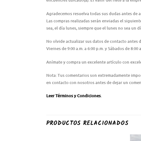
encuentres ubicado(a). El valor del flete a la emp
Agradecemos resuelva todas sus dudas antes de adqu
Las compras realizadas serán enviadas el siguiente 
sea, el día lunes, siempre que el lunes no sea un dí
No olvide actualizar sus datos de contacto antes
Viernes de 9:00 a.m. a 6:00 p.m. y Sábados de 8:0
Anímate y compra un excelente artículo con excele
Nota: Tus comentarios son extremadamente importa
en contacto con nosotros antes de dejar un coment
Leer Términos y Condiciones
.
PRODUCTOS RELACIONADOS