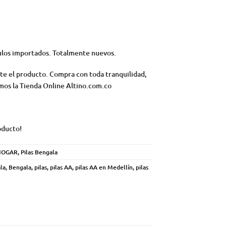
ulos importados. Totalmente nuevos.
te el producto. Compra con toda tranquilidad,
os la Tienda Online Altino.com.co
oducto!
HOGAR
,
Pilas Bengala
la
,
Bengala
,
pilas
,
pilas AA
,
pilas AA en Medellín
,
pilas