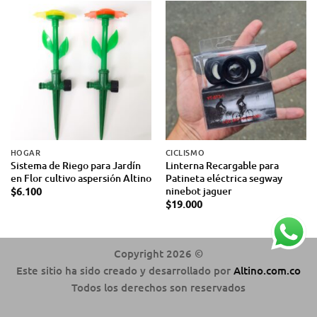
HOGAR
CICLISMO
Sistema de Riego para Jardín
Linterna Recargable para
en Flor cultivo aspersión Altino
Patineta eléctrica segway
ninebot jaguer
$
6.100
$
19.000
Copyright 2026 ©
Este sitio ha sido creado y desarrollado por
Altino.com.co
Todos los derechos son reservados