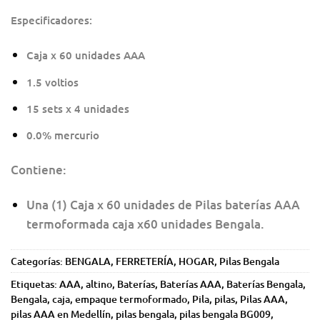
Especificadores:
Caja x 60 unidades AAA
1.5 voltios
15 sets x 4 unidades
0.0% mercurio
Contiene:
Una (1) Caja x 60 unidades de Pilas baterías AAA
termoformada caja x60 unidades Bengala.
Categorías:
BENGALA
,
FERRETERÍA
,
HOGAR
,
Pilas Bengala
Etiquetas:
AAA
,
altino
,
Baterías
,
Baterías AAA
,
Baterías Bengala
,
Bengala
,
caja
,
empaque termoformado
,
Pila
,
pilas
,
Pilas AAA
,
pilas AAA en Medellín
,
pilas bengala
,
pilas bengala BG009
,