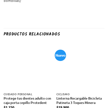
bombillas/
PRODUCTOS RELACIONADOS
Nuevo
CUIDADO PERSONAL
CICLISMO
Protege tus dientes adulto con
Linterna Recargable Bicicleta
caja porta cepillo Protedent
Patineta 3 Toques Minera
$
1.250
$
19.900