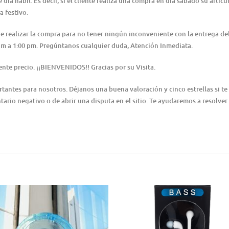
día hábil. Es decir, si el cliente realiza una compra en día sábado su artícu
a festivo.
 de realizar la compra para no tener ningún inconveniente con la entrega 
0 am a 1:00 pm. Pregúntanos cualquier duda, Atención Inmediata.
nte precio. ¡¡BIENVENIDOS!! Gracias por su Visita.
ntes para nosotros. Déjanos una buena valoración y cinco estrellas si te 
ario negativo o de abrir una disputa en el sitio. Te ayudaremos a resolver