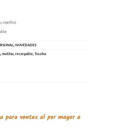
 cepillo).
able.
ERSONAL
,
NOVEDADES
a
,
motilar
,
recargable
,
Toceba
ba
para ventas al por mayor a