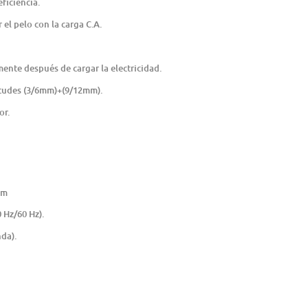
eficiencia.
 el pelo con la carga C.A.
ente después de cargar la electricidad.
itudes (3/6mm)+(9/12mm).
or.
cm
 Hz/60 Hz).
nda).