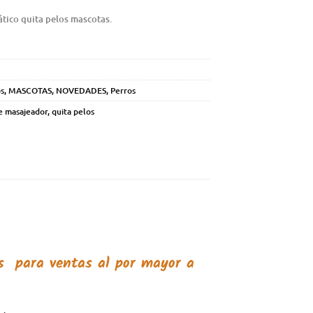
tico quita pelos mascotas.
s
,
MASCOTAS
,
NOVEDADES
,
Perros
e masajeador
,
quita pelos
as
para ventas al por mayor a