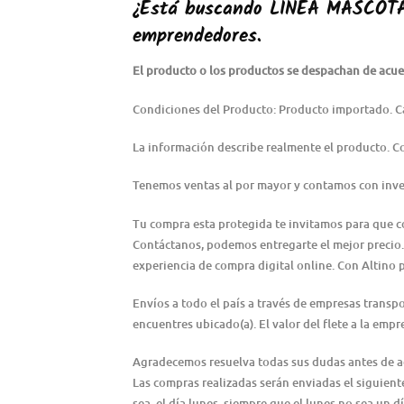
¿Está buscando
LÍNEA MASCOT
emprendedores.
El producto o los productos se despachan de acuer
Condiciones del Producto: Producto importado. C
La información describe realmente el producto. 
Tenemos ventas al por mayor y contamos con inve
Tu compra esta protegida te invitamos para que 
Contáctanos, podemos entregarte el mejor precio.
experiencia de compra digital online. Con Altino 
Envíos a todo el país a través de empresas transp
encuentres ubicado(a). El valor del flete a la emp
Agradecemos resuelva todas sus dudas antes de adqu
Las compras realizadas serán enviadas el siguiente 
sea, el día lunes, siempre que el lunes no sea un dí