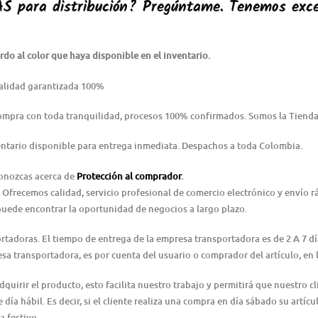
AS
para distribución? Pregúntame. Tenemos exce
do al color que haya disponible en el inventario.
alidad garantizada 100%
Compra con toda tranquilidad, procesos 100% confirmados. Somos la Tienda
ntario disponible para entrega inmediata. Despachos a toda Colombia.
conozcas acerca de
Protección al comprador
.
 Ofrecemos calidad, servicio profesional de comercio electrónico y envío 
puede encontrar la oportunidad de negocios a largo plazo.
ortadoras. El tiempo de entrega de la empresa transportadora es de 2 A 7 d
resa transportadora, es por cuenta del usuario o comprador del artículo, e
irir el producto, esto facilita nuestro trabajo y permitirá que nuestro cl
día hábil. Es decir, si el cliente realiza una compra en día sábado su artícu
a festivo.