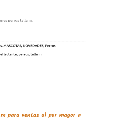
ones perros talla m.
s
,
MASCOTAS
,
NOVEDADES
,
Perros
reflectante
,
perros
,
talla m
a m
para ventas al por mayor a