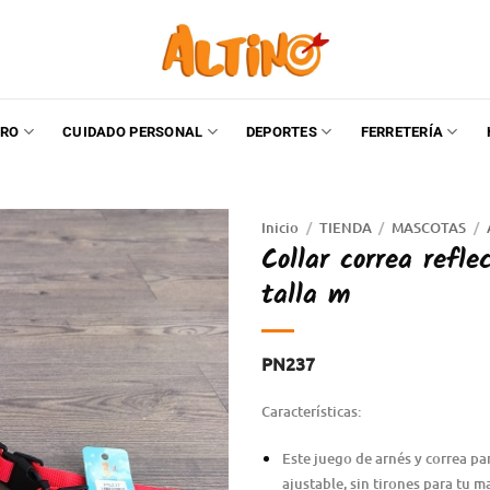
RO
CUIDADO PERSONAL
DEPORTES
FERRETERÍA
Inicio
/
TIENDA
/
MASCOTAS
/
Collar correa refle
talla m
PN237
Características:
Este juego de arnés y correa par
ajustable, sin tirones para tu 