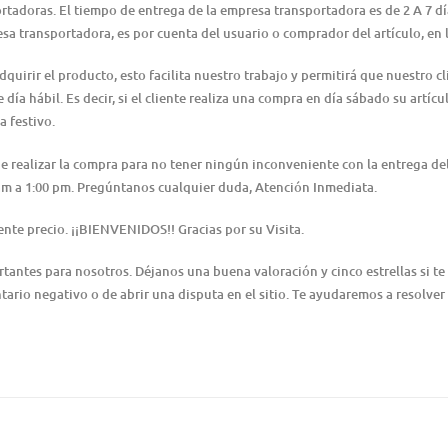
ortadoras. El tiempo de entrega de la empresa transportadora es de 2 A 7 d
resa transportadora, es por cuenta del usuario o comprador del artículo, e
irir el producto, esto facilita nuestro trabajo y permitirá que nuestro cl
día hábil. Es decir, si el cliente realiza una compra en día sábado su artícu
a festivo.
 de realizar la compra para no tener ningún inconveniente con la entrega 
0 am a 1:00 pm. Pregúntanos cualquier duda, Atención Inmediata.
nte precio. ¡¡BIENVENIDOS!! Gracias por su Visita.
ntes para nosotros. Déjanos una buena valoración y cinco estrellas si te 
ario negativo o de abrir una disputa en el sitio. Te ayudaremos a resolver