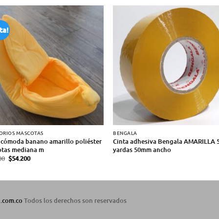
ta!
ORIOS MASCOTAS
BENGALA
cómoda banano amarillo poliéster
Cinta adhesiva Bengala AMARILLA 
tas mediana m
yardas 50mm ancho
00
$
54.200
o.com.co
Todos los derechos son reservados