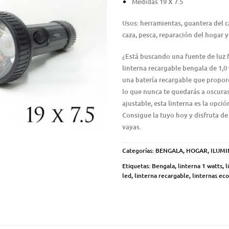
Medidas 19 X 7.5
Usos: herramientas, guantera del c
caza, pesca, reparación del hogar 
¿Está buscando una fuente de luz 
linterna recargable bengala de 1,0 
una batería recargable que proporc
lo que nunca te quedarás a oscura
ajustable, esta linterna es la opció
Consigue la tuyo hoy y disfruta de
vayas.
Categorías:
BENGALA
,
HOGAR
,
ILUM
Etiquetas:
Bengala
,
linterna 1 watts
,
l
led
,
linterna recargable
,
linternas ec