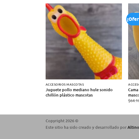
¡Ofer
ACCESORIOS MASCOTAS
ACCES
Juguete pollo mediano hule sonido
Cama 
chillón plástico mascotas
masco
$
64.1
Copyright 2026 ©
Este sitio ha sido creado y desarrollado por
Altin