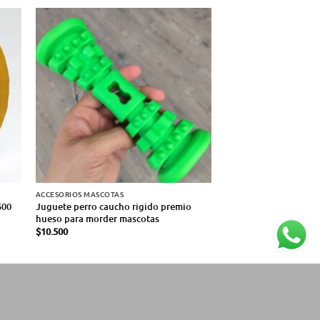
ACCESORIOS MASCOTAS
CICLISMO
500
Juguete perro caucho rigido premio
Linterna Delantera R
hueso para morder mascotas
Altino
$
10.500
$
15.000