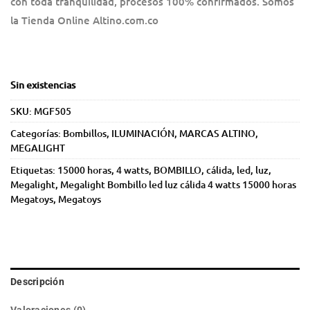
con toda tranquilidad, procesos 100% confirmados. Somos
la Tienda Online Altino.com.co
Sin existencias
SKU:
MGF505
Categorías:
Bombillos
,
ILUMINACIÓN
,
MARCAS ALTINO
,
MEGALIGHT
Etiquetas:
15000 horas
,
4 watts
,
BOMBILLO
,
cálida
,
led
,
luz
,
Megalight
,
Megalight Bombillo led luz cálida 4 watts 15000 horas
Megatoys
,
Megatoys
Descripción
Valoraciones (0)