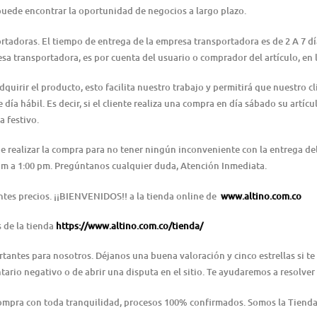
puede encontrar la oportunidad de negocios a largo plazo.
ortadoras. El tiempo de entrega de la empresa transportadora es de 2 A 7 d
resa transportadora, es por cuenta del usuario o comprador del artículo, e
irir el producto, esto facilita nuestro trabajo y permitirá que nuestro cl
día hábil. Es decir, si el cliente realiza una compra en día sábado su artícu
a festivo.
 de realizar la compra para no tener ningún inconveniente con la entrega 
0 am a 1:00 pm. Pregúntanos cualquier duda, Atención Inmediata.
ntes precios. ¡¡BIENVENIDOS!! a la tienda online de
www.altino.com.co
s de la tienda
https://www.altino.com.co/tienda/
ntes para nosotros. Déjanos una buena valoración y cinco estrellas si te 
ario negativo o de abrir una disputa en el sitio. Te ayudaremos a resolver
Compra con toda tranquilidad, procesos 100% confirmados. Somos la Tienda