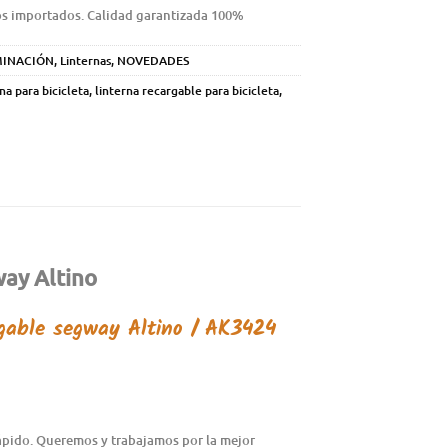
os importados. Calidad garantizada 100%
MINACIÓN
,
Linternas
,
NOVEDADES
na para bicicleta
,
linterna recargable para bicicleta
,
way Altino
rgable segway Altino / AK3424
rápido. Queremos y trabajamos por la mejor