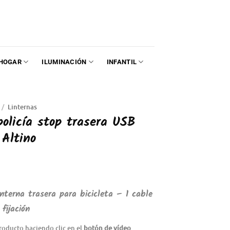
HOGAR
ILUMINACIÓN
INFANTIL
/
Linternas
policía stop trasera USB
 Altino
linterna trasera para bicicleta – 1 cable
fijación
roducto haciendo clic en el
botón de vídeo