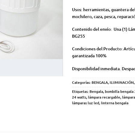
Usos: herramientas, guantera del
mochilero, caza, pesca, reparaci
Contenido del envío: Una (1) Lá
BG255
Condiciones del Producto: Artíc
garantizada 100%
Disponibilidad inmediata. Despa
Categorías:
BENGALA
,
ILUMINACIÓN
Etiquetas:
Bengala
,
bombilla bengala 
24 watts
,
lámpara recargable
,
lámpara
lámparas luz led
,
linterna bengala