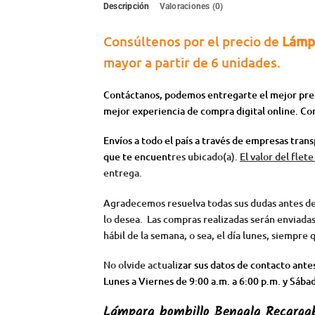
Descripción
Valoraciones (0)
Consúltenos por el precio de
Lámpa
mayor a partir de 6 unidades.
Contáctanos, podemos entregarte el mejor preci
mejor experiencia de compra digital online. Co
Envíos a todo el país a través de empresas tran
que te encuent
res ubicado(a).
El valor del flet
entrega.
Agradecemos resuelva todas sus dudas antes de a
lo desea.
Las compras realizadas serán enviadas e
hábil de la semana, o sea, el día lunes, siempre 
No olvide actuali
zar sus datos de contacto ant
Lunes a Viernes de 9:00 a.m. a 6:00 p.m. y Sába
Lámpara bombillo Bengala Recarga