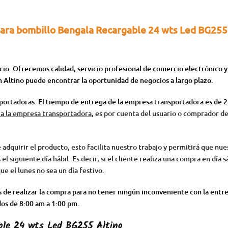
ra bombillo Bengala Recargable 24 wts Led BG255 
o. Ofrecemos calidad, servicio profesional de comercio electrónico y
n Altino puede encontrar la oportunidad de negocios a largo plazo.
sportadoras. El tiempo de entrega de la empresa transportadora es de 2 
e a la empresa transportadora
, es por cuenta del usuario o comprador de
dquirir el producto, esto facilita nuestro trabajo y permitirá que nue
l siguiente día hábil. Es decir, si el cliente realiza una compra en día s
que el lunes no sea un día festivo.
es de realizar la compra para no tener ningún inconveniente con la en
dos de 8:00 am a 1:00 pm.
ble 24 wts Led BG255 Altino