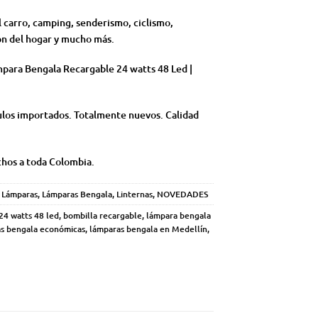
 carro, camping, senderismo, ciclismo,
ón del hogar y mucho más.
mpara Bengala Recargable 24 watts 48 Led |
ulos importados. Totalmente nuevos. Calidad
chos a toda Colombia.
,
Lámparas
,
Lámparas Bengala
,
Linternas
,
NOVEDADES
24 watts 48 led
,
bombilla recargable
,
lámpara bengala
s bengala económicas
,
lámparas bengala en Medellín
,