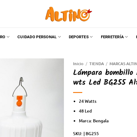
RO
CUIDADO PERSONAL
DEPORTES
FERRETERÍA
Inicio
/
TIENDA
/
MARCAS ALTI
Lámpara bombillo 
wts Led BG255 Al
24 Watts
48 Led
Marca: Bengala
SKU: | BG255