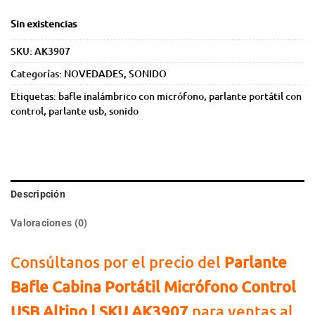
Sin existencias
SKU:
AK3907
Categorías:
NOVEDADES
,
SONIDO
Etiquetas:
bafle inalámbrico con micrófono
,
parlante portátil con
control
,
parlante usb
,
sonido
Descripción
Valoraciones (0)
Consúltanos por el precio del
Parlante
Bafle Cabina Portátil Micrófono Control
USB Altino | SKU AK3907
para ventas al